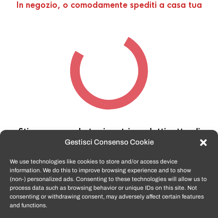
In negozio, o comodamente spediti a casa tua
Stiamo cercando tra i nostri prodotti,
attendi
qualche secondo…
Gestisci Consenso Cookie
We use technologies like cookies to store and/or access device
information. We do this to improve browsing experience and to show
TomatoSmartphone.it
è lo shop n.1 in italia per
(non-) personalized ads. Consenting to these technologies will allow us to
smartphone ricondizionati garantiti e certificati
process data such as browsing behavior or unique IDs on this site. Not
di tutte le marche,
APPLE, SAMSUNG, HUAWEI,
consenting or withdrawing consent, may adversely affect certain features
ONEPLUS, XIAOMI e tanto altro
.
and functions.