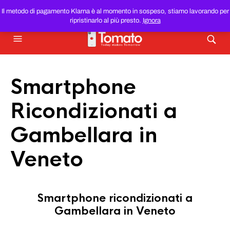
SMARTPHONE E TABLET RICONDIZIONATI
AL MIGLIOR
Il metodo di pagamento Klarna è al momento in sospeso, stiamo lavorando per
PREZZO DEL WEB!
ripristinarlo al più presto.
Ignora
Smartphone
Ricondizionati a
Gambellara in
Veneto
Smartphone ricondizionati a
Gambellara in Veneto