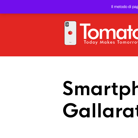
SMARTPHONE E TABLET RIC
Il metodo di pa
PREZZO DEL WEB!
Smartph
Gallara