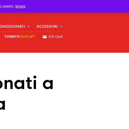
iù presto.
Ignora
CONDIZIONATI
ACCESSORI
TOMATO
OUTLET
Gift Card
nati a
a