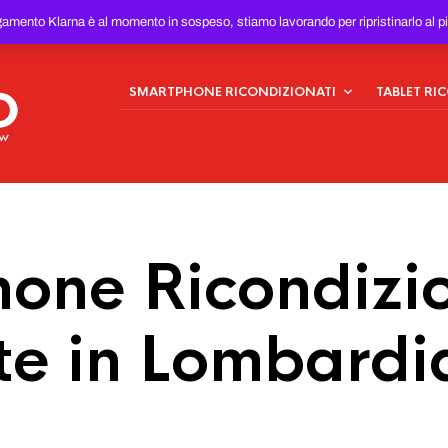
ONDIZIONATI
AL MIGLIOR
gamento Klarna è al momento in sospeso, stiamo lavorando per ripristinarlo al p
SMARTPHONE RICONDIZIONATI
TABLET RI
one Ricondizio
te in Lombardi