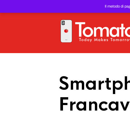
SMARTPHONE E TABLET RIC
Il metodo di pa
PREZZO DEL WEB!
Smartph
Francavil