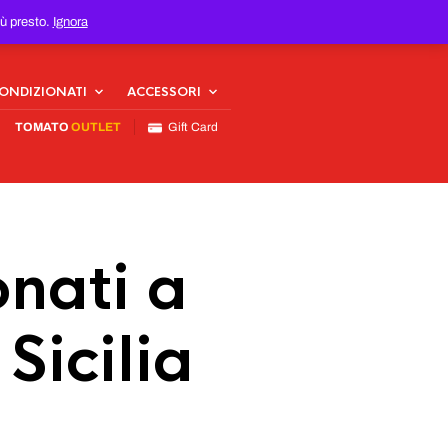
iù presto.
Ignora
CONDIZIONATI
ACCESSORI
TOMATO
OUTLET
Gift Card
nati a
 Sicilia