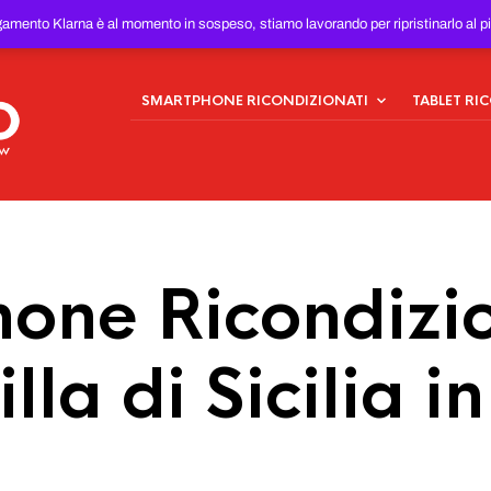
ONDIZIONATI
AL MIGLIOR
gamento Klarna è al momento in sospeso, stiamo lavorando per ripristinarlo al p
SMARTPHONE RICONDIZIONATI
TABLET RI
one Ricondizio
la di Sicilia in