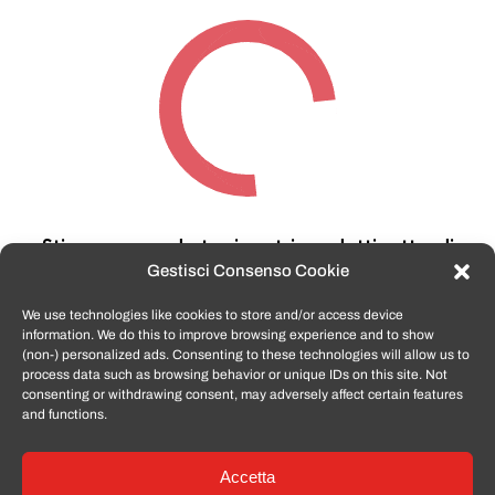
Stiamo cercando tra i nostri prodotti,
attendi
qualche secondo…
Gestisci Consenso Cookie
We use technologies like cookies to store and/or access device
information. We do this to improve browsing experience and to show
TomatoSmartphone.it
è lo shop n.1 in italia per
(non-) personalized ads. Consenting to these technologies will allow us to
smartphone ricondizionati garantiti e certificati
process data such as browsing behavior or unique IDs on this site. Not
di tutte le marche,
APPLE, SAMSUNG, HUAWEI,
consenting or withdrawing consent, may adversely affect certain features
ONEPLUS, XIAOMI e tanto altro
.
and functions.
Accetta