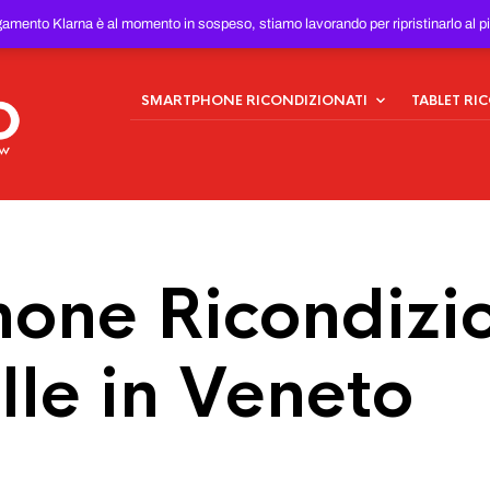
ONDIZIONATI
AL MIGLIOR
gamento Klarna è al momento in sospeso, stiamo lavorando per ripristinarlo al p
SMARTPHONE RICONDIZIONATI
TABLET RI
one Ricondizio
lle in Veneto