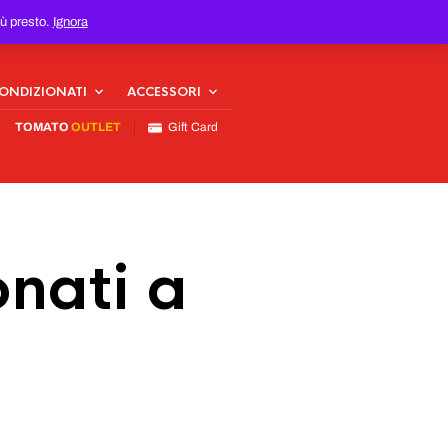
iù presto.
Ignora
CONDIZIONATI
ACCESSORI
TOMATO
OUTLET
Gift Card
nati a