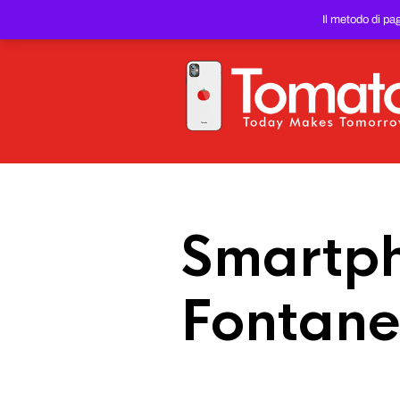
SMARTPHONE E TABLET RIC
Il metodo di pa
PREZZO DEL WEB!
Smartph
Fontane