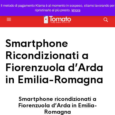
SMARTPHONE E TABLET RICONDIZIONATI
AL MIGLIOR
Il metodo di pagamento Klarna è al momento in sospeso, stiamo lavorando per
PREZZO DEL WEB!
ripristinarlo al più presto.
Ignora
Smartphone
Ricondizionati a
Fiorenzuola d’Arda
in Emilia-Romagna
Smartphone ricondizionati a
Fiorenzuola d’Arda in Emilia-
Romagna