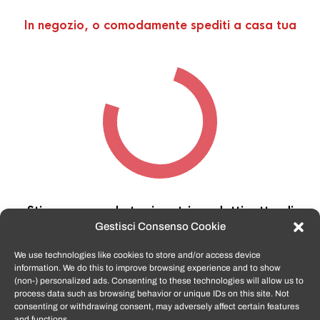
In negozio, o comodamente spediti a casa tua
Stiamo cercando tra i nostri prodotti,
attendi
qualche secondo…
Gestisci Consenso Cookie
We use technologies like cookies to store and/or access device
information. We do this to improve browsing experience and to show
TomatoSmartphone.it
è lo shop n.1 in italia per
(non-) personalized ads. Consenting to these technologies will allow us to
smartphone ricondizionati garantiti e certificati
process data such as browsing behavior or unique IDs on this site. Not
di tutte le marche,
APPLE, SAMSUNG, HUAWEI,
consenting or withdrawing consent, may adversely affect certain features
ONEPLUS, XIAOMI e tanto altro
.
and functions.