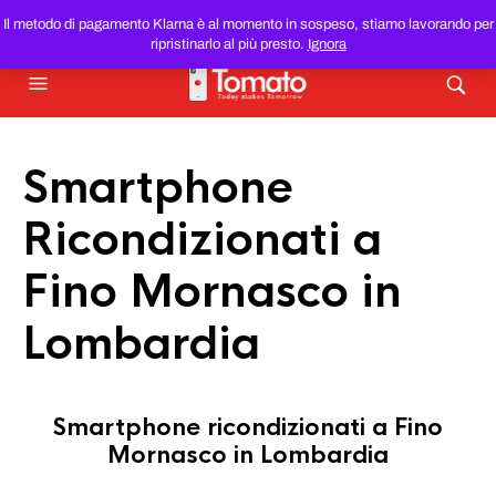
SMARTPHONE E TABLET RICONDIZIONATI
AL MIGLIOR
Il metodo di pagamento Klarna è al momento in sospeso, stiamo lavorando per
PREZZO DEL WEB!
ripristinarlo al più presto.
Ignora
Smartphone
Ricondizionati a
Fino Mornasco in
Lombardia
Smartphone ricondizionati a Fino
Mornasco in Lombardia