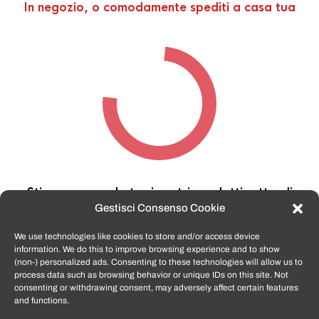
In negozio, o comodamente spediti a casa tua
Stiamo cercando tra i nostri prodotti,
attendi
qualche secondo…
Gestisci Consenso Cookie
We use technologies like cookies to store and/or access device
information. We do this to improve browsing experience and to show
TomatoSmartphone.it
è lo shop n.1 in italia per
(non-) personalized ads. Consenting to these technologies will allow us to
smartphone ricondizionati garantiti e certificati
process data such as browsing behavior or unique IDs on this site. Not
di tutte le marche,
APPLE, SAMSUNG, HUAWEI,
consenting or withdrawing consent, may adversely affect certain features
ONEPLUS, XIAOMI e tanto altro
.
and functions.