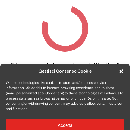
Stiamo cercando tra i nostri prodotti,
attendi
qualche secondo…
Gestisci Consenso Cookie
We use technologies like cookies to store and/or access device
information. We do this to improve browsing experience and to show
TomatoSmartphone.it
è lo shop n.1 in italia per
(non-) personalized ads. Consenting to these technologies will allow us to
smartphone ricondizionati garantiti e certificati
process data such as browsing behavior or unique IDs on this site. Not
di tutte le marche,
APPLE, SAMSUNG, HUAWEI,
consenting or withdrawing consent, may adversely affect certain features
ONEPLUS, XIAOMI e tanto altro
.
and functions.
Accetta