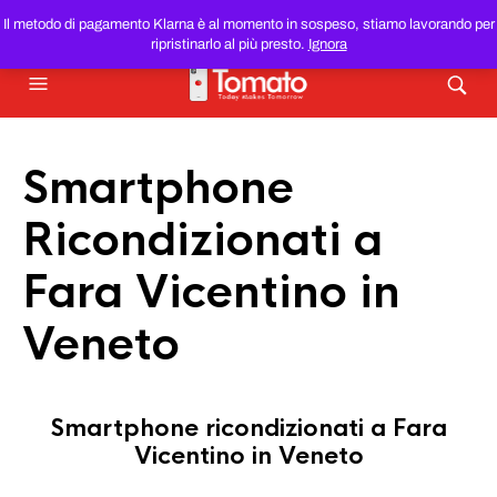
SMARTPHONE E TABLET RICONDIZIONATI
AL MIGLIOR
Il metodo di pagamento Klarna è al momento in sospeso, stiamo lavorando per
PREZZO DEL WEB!
ripristinarlo al più presto.
Ignora
Smartphone
Ricondizionati a
Fara Vicentino in
Veneto
Smartphone ricondizionati a Fara
Vicentino in Veneto