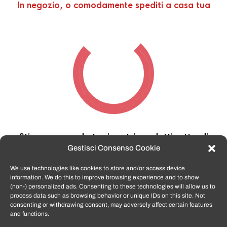
In negozio, o comodamente spediti a casa tua
Stiamo cercando tra i nostri prodotti,
attendi
qualche secondo…
Gestisci Consenso Cookie
We use technologies like cookies to store and/or access device
information. We do this to improve browsing experience and to show
TomatoSmartphone.it
è lo shop n.1 in italia per
(non-) personalized ads. Consenting to these technologies will allow us to
smartphone ricondizionati garantiti e certificati
process data such as browsing behavior or unique IDs on this site. Not
di tutte le marche,
APPLE, SAMSUNG, HUAWEI,
consenting or withdrawing consent, may adversely affect certain features
ONEPLUS, XIAOMI e tanto altro
.
and functions.