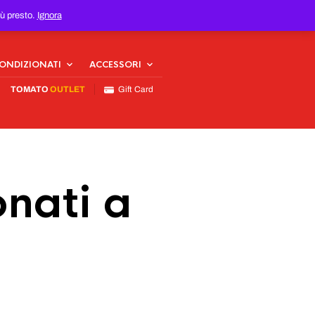
iù presto.
Ignora
CONDIZIONATI
ACCESSORI
TOMATO
OUTLET
Gift Card
nati a