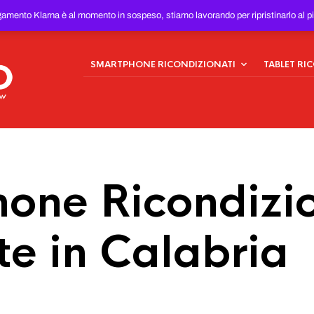
ONDIZIONATI
AL MIGLIOR
gamento Klarna è al momento in sospeso, stiamo lavorando per ripristinarlo al p
SMARTPHONE RICONDIZIONATI
TABLET RI
one Ricondizio
e in Calabria