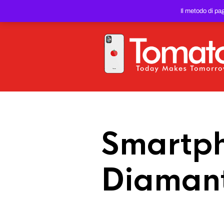
SMARTPHONE E TABLET RIC
Il metodo di pa
PREZZO DEL WEB!
Smartph
Diamant