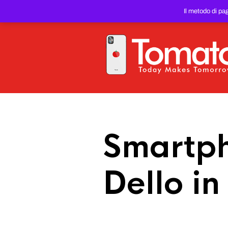
SMARTPHONE E TABLET RIC
Il metodo di pa
PREZZO DEL WEB!
Smartph
Dello i