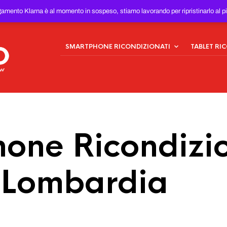
ONDIZIONATI
AL MIGLIOR
gamento Klarna è al momento in sospeso, stiamo lavorando per ripristinarlo al p
SMARTPHONE RICONDIZIONATI
TABLET RI
one Ricondizio
n Lombardia