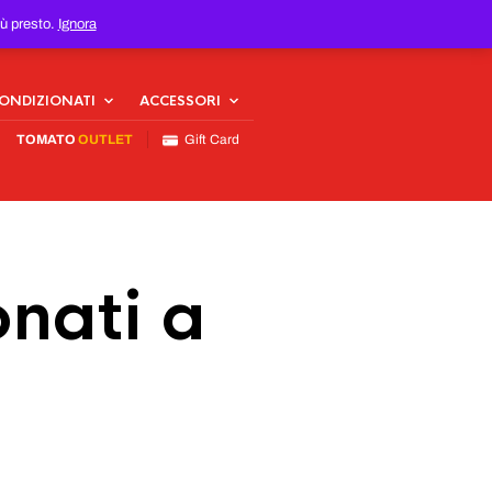
iù presto.
Ignora
CONDIZIONATI
ACCESSORI
TOMATO
OUTLET
Gift Card
nati a