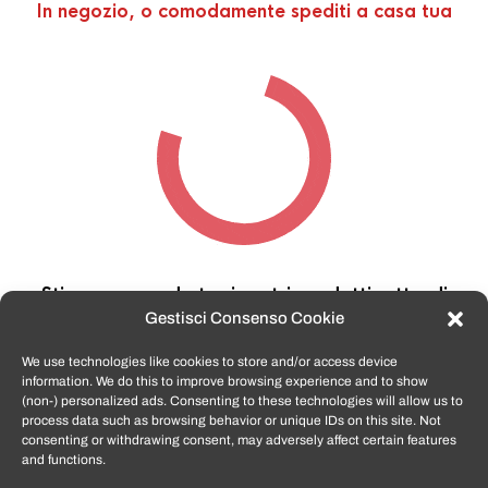
In negozio, o comodamente spediti a casa tua
Stiamo cercando tra i nostri prodotti,
attendi
qualche secondo…
Gestisci Consenso Cookie
We use technologies like cookies to store and/or access device
information. We do this to improve browsing experience and to show
TomatoSmartphone.it
è lo shop n.1 in italia per
(non-) personalized ads. Consenting to these technologies will allow us to
smartphone ricondizionati garantiti e certificati
process data such as browsing behavior or unique IDs on this site. Not
di tutte le marche,
APPLE, SAMSUNG, HUAWEI,
consenting or withdrawing consent, may adversely affect certain features
ONEPLUS, XIAOMI e tanto altro
.
and functions.