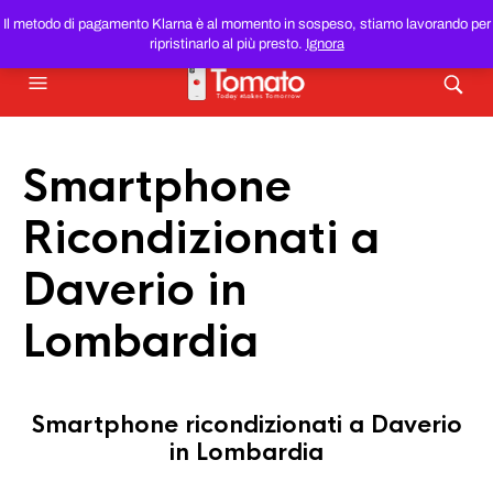
SMARTPHONE E TABLET RICONDIZIONATI
AL MIGLIOR
Il metodo di pagamento Klarna è al momento in sospeso, stiamo lavorando per
PREZZO DEL WEB!
ripristinarlo al più presto.
Ignora
Smartphone
Ricondizionati a
Daverio in
Lombardia
Smartphone ricondizionati a Daverio
in Lombardia