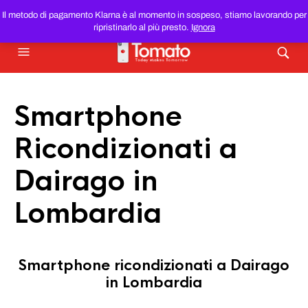
SMARTPHONE E TABLET RICONDIZIONATI
AL MIGLIOR
Il metodo di pagamento Klarna è al momento in sospeso, stiamo lavorando per
PREZZO DEL WEB!
ripristinarlo al più presto.
Ignora
Smartphone
Ricondizionati a
Dairago in
Lombardia
Smartphone ricondizionati a Dairago
in Lombardia