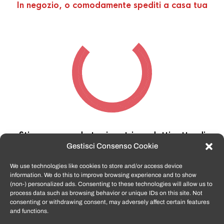
In negozio, o comodamente spediti a casa tua
Stiamo cercando tra i nostri prodotti,
attendi
qualche secondo…
Gestisci Consenso Cookie
We use technologies like cookies to store and/or access device
information. We do this to improve browsing experience and to show
TomatoSmartphone.it
è lo shop n.1 in italia per
(non-) personalized ads. Consenting to these technologies will allow us to
smartphone ricondizionati garantiti e certificati
process data such as browsing behavior or unique IDs on this site. Not
di tutte le marche,
APPLE, SAMSUNG, HUAWEI,
consenting or withdrawing consent, may adversely affect certain features
ONEPLUS, XIAOMI e tanto altro
.
and functions.