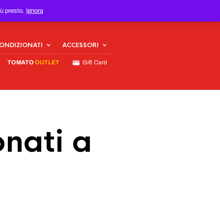
iù presto.
Ignora
CONDIZIONATI
ACCESSORI
TOMATO
OUTLET
Gift Card
nati a