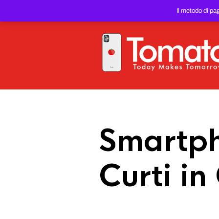
SMARTPHONE E TABLET RIC
Il metodo di pa
PREZZO DEL WEB!
Smartph
Curti i