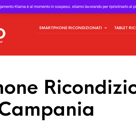
ONDIZIONATI
AL MIGLIOR
gamento Klarna è al momento in sospeso, stiamo lavorando per ripristinarlo al p
SMARTPHONE RICONDIZIONATI
TABLET RI
one Ricondizio
n Campania