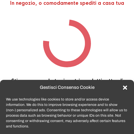
In negozio, o comodamente spediti a casa tua
Stiamo cercando tra i nostri prodotti,
attendi
qualche secondo…
Gestisci Consenso Cookie
We use technologies like cookies to store and/or access device
information. We do this to improve browsing experience and to show
TomatoSmartphone.it
è lo shop n.1 in italia per
(non-) personalized ads. Consenting to these technologies will allow us to
smartphone ricondizionati garantiti e certificati
process data such as browsing behavior or unique IDs on this site. Not
di tutte le marche,
APPLE, SAMSUNG, HUAWEI,
consenting or withdrawing consent, may adversely affect certain features
ONEPLUS, XIAOMI e tanto altro
.
and functions.