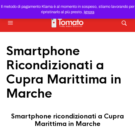
SMARTPHONE E TABLET RICONDIZIONATI
AL MIGLIOR
Il metodo di pagamento Klarna è al momento in sospeso, stiamo lavorando per
PREZZO DEL WEB!
ripristinarlo al più presto.
Ignora
Smartphone
Ricondizionati a
Cupra Marittima in
Marche
Smartphone ricondizionati a Cupra
Marittima in Marche