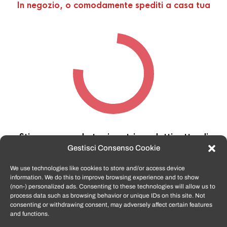
In negozio, o comodamente spediti a casa tua
Stiamo cercando tra i nostri prodotti,
attendi
qualche secondo…
Gestisci Consenso Cookie
We use technologies like cookies to store and/or access device
information. We do this to improve browsing experience and to show
TomatoSmartphone.it
è lo shop n.1 in italia per
(non-) personalized ads. Consenting to these technologies will allow us to
smartphone ricondizionati garantiti e certificati
process data such as browsing behavior or unique IDs on this site. Not
di tutte le marche,
APPLE, SAMSUNG, HUAWEI,
consenting or withdrawing consent, may adversely affect certain features
ONEPLUS, XIAOMI e tanto altro
.
and functions.