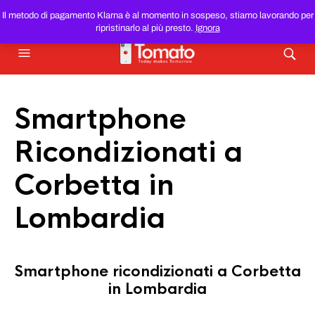
SMARTPHONE E TABLET RICONDIZIONATI
AL MIGLIOR
Il metodo di pagamento Klarna è al momento in sospeso, stiamo lavorando per
PREZZO DEL WEB!
ripristinarlo al più presto.
Ignora
Smartphone
Ricondizionati a
Corbetta in
Lombardia
Smartphone ricondizionati a Corbetta
in Lombardia