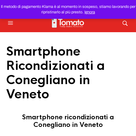
SMARTPHONE E TABLET RICONDIZIONATI
AL MIGLIOR
Il metodo di pagamento Klarna è al momento in sospeso, stiamo lavorando per
PREZZO DEL WEB!
ripristinarlo al più presto.
Ignora
Smartphone
Ricondizionati a
Conegliano in
Veneto
Smartphone ricondizionati a
Conegliano in Veneto