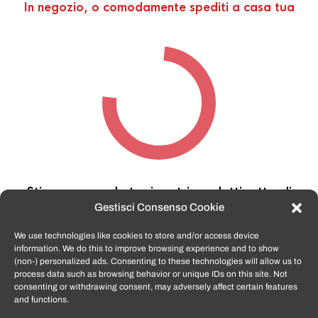
In negozio, o comodamente spediti a casa tua
Stiamo cercando tra i nostri prodotti,
attendi
qualche secondo…
Gestisci Consenso Cookie
We use technologies like cookies to store and/or access device
information. We do this to improve browsing experience and to show
TomatoSmartphone.it
è lo shop n.1 in italia per
(non-) personalized ads. Consenting to these technologies will allow us to
smartphone ricondizionati garantiti e certificati
process data such as browsing behavior or unique IDs on this site. Not
di tutte le marche,
APPLE, SAMSUNG, HUAWEI,
consenting or withdrawing consent, may adversely affect certain features
ONEPLUS, XIAOMI e tanto altro
.
and functions.