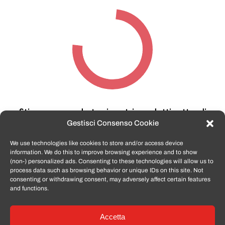
Stiamo cercando tra i nostri prodotti,
attendi
qualche secondo…
Gestisci Consenso Cookie
We use technologies like cookies to store and/or access device
information. We do this to improve browsing experience and to show
TomatoSmartphone.it
è lo shop n.1 in italia per
(non-) personalized ads. Consenting to these technologies will allow us to
smartphone ricondizionati garantiti e certificati
process data such as browsing behavior or unique IDs on this site. Not
di tutte le marche,
APPLE, SAMSUNG, HUAWEI,
consenting or withdrawing consent, may adversely affect certain features
ONEPLUS, XIAOMI e tanto altro
.
and functions.
Accetta