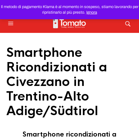
SMARTPHONE E TABLET RICONDIZIONATI
AL MIGLIOR
Il metodo di pagamento Klarna è al momento in sospeso, stiamo lavorando per
PREZZO DEL WEB!
ripristinarlo al più presto.
Ignora
Smartphone
Ricondizionati a
Civezzano in
Trentino-Alto
Adige/Südtirol
Smartphone ricondizionati a