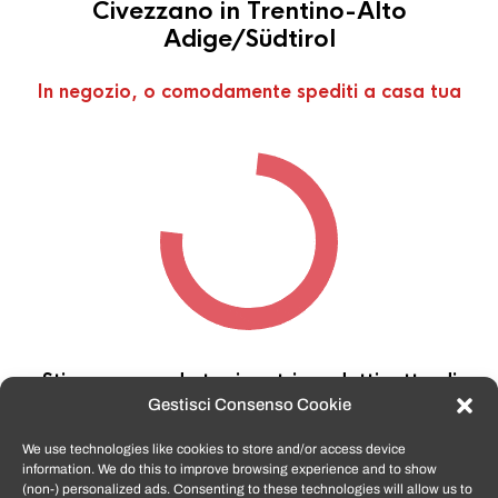
Civezzano in Trentino-Alto
Adige/Südtirol
In negozio, o comodamente spediti a casa tua
Stiamo cercando tra i nostri prodotti,
attendi
qualche secondo…
Gestisci Consenso Cookie
We use technologies like cookies to store and/or access device
information. We do this to improve browsing experience and to show
TomatoSmartphone.it
è lo shop n.1 in italia per
(non-) personalized ads. Consenting to these technologies will allow us to