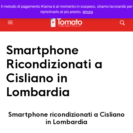
SMARTPHONE E TABLET RICONDIZIONATI
AL MIGLIOR
Il metodo di pagamento Klarna è al momento in sospeso, stiamo lavorando per
PREZZO DEL WEB!
ripristinarlo al più presto.
Ignora
Smartphone
Ricondizionati a
Cisliano in
Lombardia
Smartphone ricondizionati a Cisliano
in Lombardia