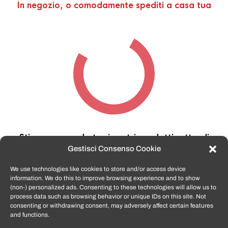
In negozio, o comodamente spediti a casa tua
Stiamo cercando tra i nostri prodotti,
attendi
qualche secondo…
Gestisci Consenso Cookie
We use technologies like cookies to store and/or access device
information. We do this to improve browsing experience and to show
TomatoSmartphone.it
è lo shop n.1 in italia per
(non-) personalized ads. Consenting to these technologies will allow us to
smartphone ricondizionati garantiti e certificati
process data such as browsing behavior or unique IDs on this site. Not
di tutte le marche,
APPLE, SAMSUNG, HUAWEI,
consenting or withdrawing consent, may adversely affect certain features
ONEPLUS, XIAOMI e tanto altro
.
and functions.