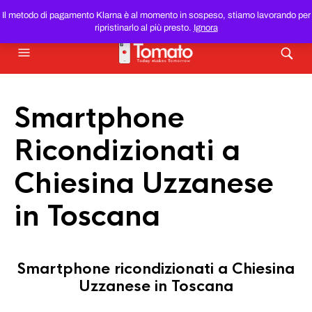
SMARTPHONE E TABLET RICONDIZIONATI
AL MIGLIOR
Il metodo di pagamento Klarna è al momento in sospeso, stiamo lavorando per
PREZZO DEL WEB!
ripristinarlo al più presto.
Ignora
Smartphone
Ricondizionati a
Chiesina Uzzanese
in Toscana
Smartphone ricondizionati a Chiesina
Uzzanese in Toscana