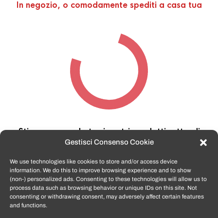
In negozio, o comodamente spediti a casa tua
Stiamo cercando tra i nostri prodotti,
attendi
qualche secondo…
Gestisci Consenso Cookie
We use technologies like cookies to store and/or access device
information. We do this to improve browsing experience and to show
TomatoSmartphone.it
è lo shop n.1 in italia per
(non-) personalized ads. Consenting to these technologies will allow us to
smartphone ricondizionati garantiti e certificati
process data such as browsing behavior or unique IDs on this site. Not
di tutte le marche,
APPLE, SAMSUNG, HUAWEI,
consenting or withdrawing consent, may adversely affect certain features
ONEPLUS, XIAOMI e tanto altro
.
and functions.