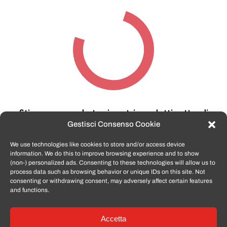
Stiamo cercando tra i nostri prodotti,
attendi
qualche secondo…
Gestisci Consenso Cookie
We use technologies like cookies to store and/or access device
information. We do this to improve browsing experience and to show
TomatoSmartphone.it
è lo shop n.1 in italia per
(non-) personalized ads. Consenting to these technologies will allow us to
smartphone ricondizionati garantiti e certificati
process data such as browsing behavior or unique IDs on this site. Not
di tutte le marche,
APPLE, SAMSUNG, HUAWEI,
consenting or withdrawing consent, may adversely affect certain features
ONEPLUS, XIAOMI e tanto altro
.
and functions.
Accetta