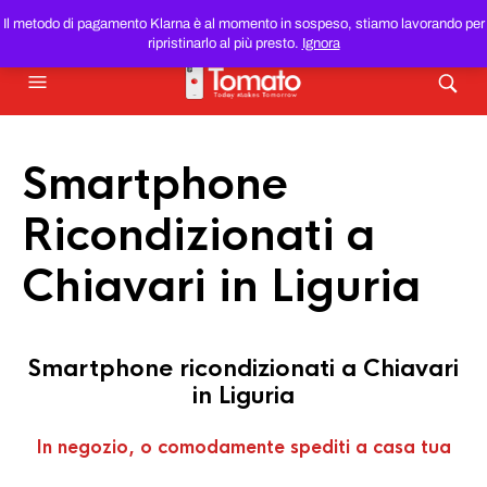
SMARTPHONE E TABLET RICONDIZIONATI
AL MIGLIOR
Il metodo di pagamento Klarna è al momento in sospeso, stiamo lavorando per
PREZZO DEL WEB!
ripristinarlo al più presto.
Ignora
Smartphone
Ricondizionati a
Chiavari in Liguria
Smartphone ricondizionati a Chiavari
in Liguria
In negozio, o comodamente spediti a casa tua