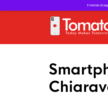
SMARTPHONE E TABLET RIC
Il metodo di pa
PREZZO DEL WEB!
Smartph
Chiarav