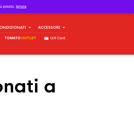
iù presto.
Ignora
CONDIZIONATI
ACCESSORI
TOMATO
OUTLET
Gift Card
nati a