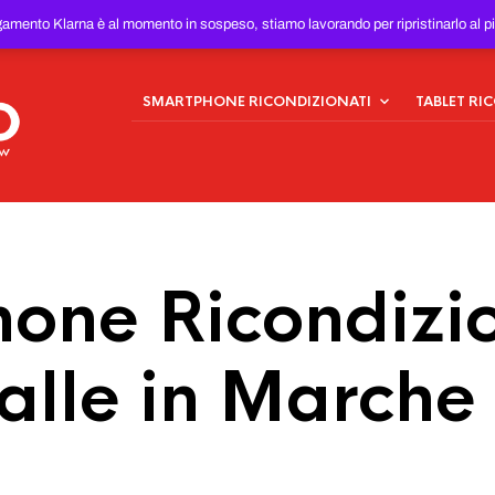
ONDIZIONATI
AL MIGLIOR
gamento Klarna è al momento in sospeso, stiamo lavorando per ripristinarlo al p
SMARTPHONE RICONDIZIONATI
TABLET RI
one Ricondizio
alle in Marche