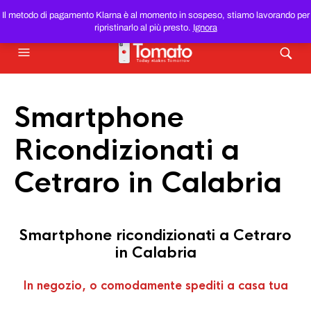
SMARTPHONE E TABLET RICONDIZIONATI
AL MIGLIOR
Il metodo di pagamento Klarna è al momento in sospeso, stiamo lavorando per
PREZZO DEL WEB!
ripristinarlo al più presto.
Ignora
Smartphone
Ricondizionati a
Cetraro in Calabria
Smartphone ricondizionati a Cetraro
in Calabria
In negozio, o comodamente spediti a casa tua