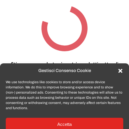
Stiamo cercando tra i nostri prodotti,
attendi
qualche secondo…
Gestisci Consenso Cookie
We use technologies like cookies to store and/or access device
information. We do this to improve browsing experience and to show
TomatoSmartphone.it
è lo shop n.1 in italia per
(non-) personalized ads. Consenting to these technologies will allow us to
smartphone ricondizionati garantiti e certificati
process data such as browsing behavior or unique IDs on this site. Not
di tutte le marche,
APPLE, SAMSUNG, HUAWEI,
consenting or withdrawing consent, may adversely affect certain features
ONEPLUS, XIAOMI e tanto altro
.
and functions.
Accetta