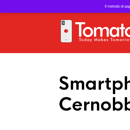
SMARTPHONE E TABLET RIC
Il metodo di pa
PREZZO DEL WEB!
Smartph
Cernobb