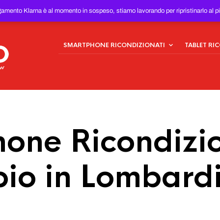
ONDIZIONATI
AL MIGLIOR
gamento Klarna è al momento in sospeso, stiamo lavorando per ripristinarlo al p
SMARTPHONE RICONDIZIONATI
TABLET RI
one Ricondizio
io in Lombard