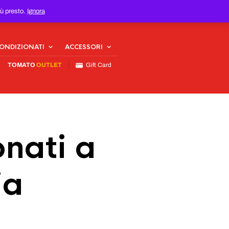
iù presto.
Ignora
CONDIZIONATI
ACCESSORI
TOMATO
OUTLET
Gift Card
nati a
ia