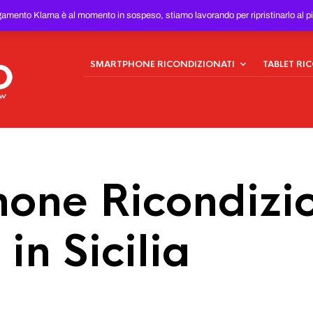
ONDIZIONATI
AL MIGLIOR
gamento Klarna è al momento in sospeso, stiamo lavorando per ripristinarlo al p
SMARTPHONE RICONDIZIONATI
TABLET RI
one Ricondizio
in Sicilia