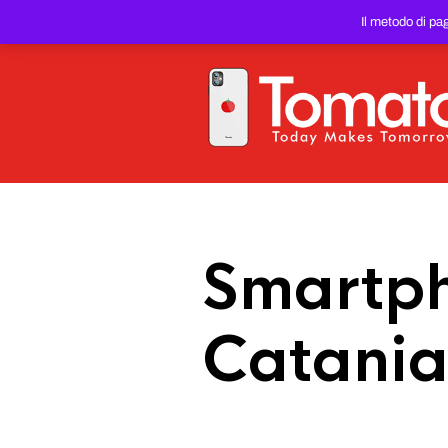
SMARTPHONE E TABLET RIC
Il metodo di pa
PREZZO DEL WEB!
Smartph
Catania 