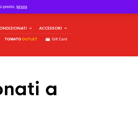
iù presto.
Ignora
CONDIZIONATI
ACCESSORI
TOMATO
OUTLET
Gift Card
nati a