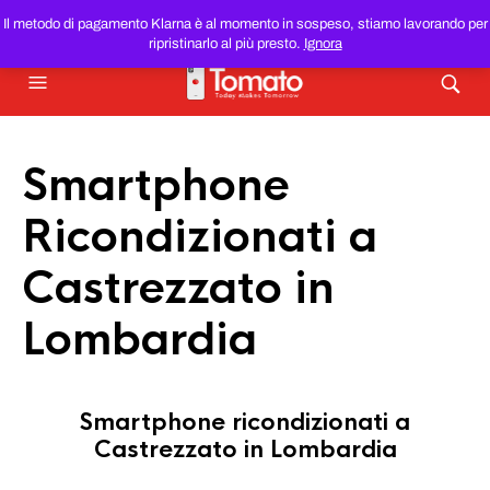
SMARTPHONE E TABLET RICONDIZIONATI
AL MIGLIOR
Il metodo di pagamento Klarna è al momento in sospeso, stiamo lavorando per
PREZZO DEL WEB!
ripristinarlo al più presto.
Ignora
Smartphone
Ricondizionati a
Castrezzato in
Lombardia
Smartphone ricondizionati a
Castrezzato in Lombardia