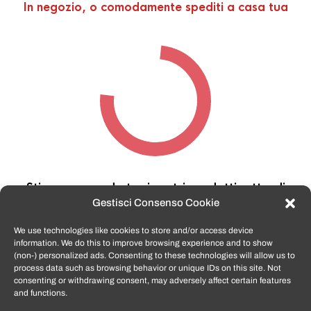
In negozio, o comodamente spediti a casa tua
Stiamo cercando tra i nostri prodotti,
attendi
qualche secondo…
Gestisci Consenso Cookie
We use technologies like cookies to store and/or access device
information. We do this to improve browsing experience and to show
TomatoSmartphone.it
è lo shop n.1 in italia per
(non-) personalized ads. Consenting to these technologies will allow us to
smartphone ricondizionati garantiti e certificati
process data such as browsing behavior or unique IDs on this site. Not
di tutte le marche,
APPLE, SAMSUNG, HUAWEI,
consenting or withdrawing consent, may adversely affect certain features
ONEPLUS, XIAOMI e tanto altro
.
and functions.