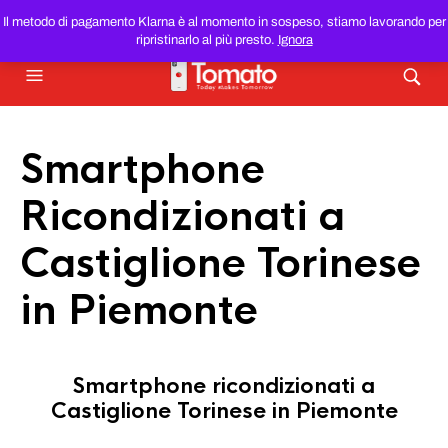
SMARTPHONE E TABLET RICONDIZIONATI
AL MIGLIOR
Il metodo di pagamento Klarna è al momento in sospeso, stiamo lavorando per
PREZZO DEL WEB!
ripristinarlo al più presto.
Ignora
Smartphone
Ricondizionati a
Castiglione Torinese
in Piemonte
Smartphone ricondizionati a
Castiglione Torinese in Piemonte