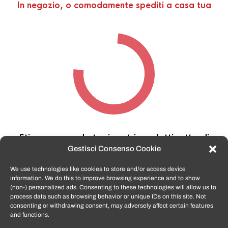
In negozio, o comodamente spediti a casa tua
Stiamo cercando tra i nostri prodotti,
attendi
qualche secondo…
Gestisci Consenso Cookie
We use technologies like cookies to store and/or access device
information. We do this to improve browsing experience and to show
TomatoSmartphone.it
è lo shop n.1 in italia per
(non-) personalized ads. Consenting to these technologies will allow us to
smartphone ricondizionati garantiti e certificati
process data such as browsing behavior or unique IDs on this site. Not
di tutte le marche,
APPLE, SAMSUNG, HUAWEI,
consenting or withdrawing consent, may adversely affect certain features
ONEPLUS, XIAOMI e tanto altro
.
and functions.