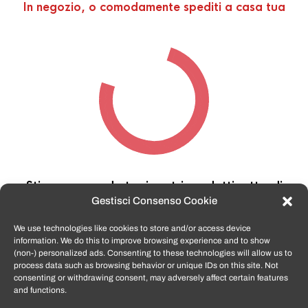
In negozio, o comodamente spediti a casa tua
Stiamo cercando tra i nostri prodotti,
attendi
qualche secondo…
Gestisci Consenso Cookie
We use technologies like cookies to store and/or access device
information. We do this to improve browsing experience and to show
TomatoSmartphone.it
è lo shop n.1 in italia per
(non-) personalized ads. Consenting to these technologies will allow us to
smartphone ricondizionati garantiti e certificati
process data such as browsing behavior or unique IDs on this site. Not
di tutte le marche,
APPLE, SAMSUNG, HUAWEI,
consenting or withdrawing consent, may adversely affect certain features
ONEPLUS, XIAOMI e tanto altro
.
and functions.