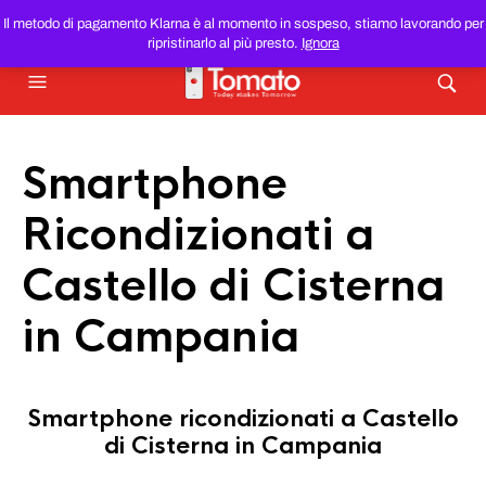
SMARTPHONE E TABLET RICONDIZIONATI
AL MIGLIOR
Il metodo di pagamento Klarna è al momento in sospeso, stiamo lavorando per
PREZZO DEL WEB!
ripristinarlo al più presto.
Ignora
Smartphone
Ricondizionati a
Castello di Cisterna
in Campania
Smartphone ricondizionati a Castello
di Cisterna in Campania