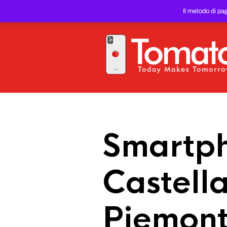
SMARTPHONE E TABLET RIC
Il metodo di pa
PREZZO DEL WEB!
Smartph
Castell
Piemon