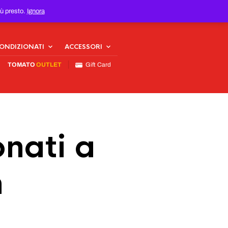
iù presto.
Ignora
CONDIZIONATI
ACCESSORI
TOMATO
OUTLET
Gift Card
nati a
n