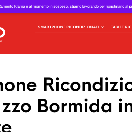
ONDIZIONATI
AL MIGLIOR
gamento Klarna è al momento in sospeso, stiamo lavorando per ripristinarlo al p
SMARTPHONE RICONDIZIONATI
TABLET RI
one Ricondizio
azzo Bormida i
te