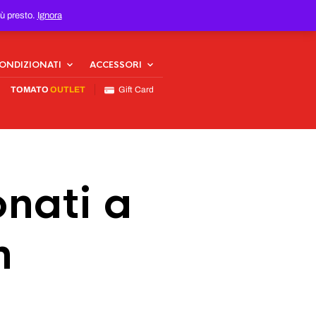
iù presto.
Ignora
CONDIZIONATI
ACCESSORI
TOMATO
OUTLET
Gift Card
nati a
n