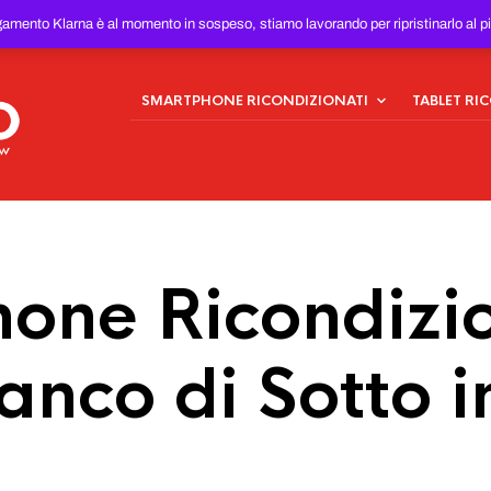
ONDIZIONATI
AL MIGLIOR
gamento Klarna è al momento in sospeso, stiamo lavorando per ripristinarlo al p
SMARTPHONE RICONDIZIONATI
TABLET RI
one Ricondizio
anco di Sotto i
a