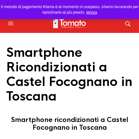
SMARTPHONE E TABLET RICONDIZIONATI
AL MIGLIOR
Il metodo di pagamento Klarna è al momento in sospeso, stiamo lavorando per
PREZZO DEL WEB!
ripristinarlo al più presto.
Ignora
Smartphone
Ricondizionati a
Castel Focognano in
Toscana
Smartphone ricondizionati a Castel
Focognano in Toscana