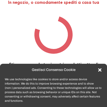
In negozio, o comodamente spediti a casa tua
Stiamo cercando tra i nostri prodotti,
attendi
qualche secondo…
Gestisci Consenso Cookie
We use technologies like cookies to store and/or access device
information. We do this to improve browsing experience and to show
TomatoSmartphone.it
è lo shop n.1 in italia per
(non-) personalized ads. Consenting to these technologies will allow us to
smartphone ricondizionati garantiti e certificati
process data such as browsing behavior or unique IDs on this site. Not
di tutte le marche,
APPLE, SAMSUNG, HUAWEI,
consenting or withdrawing consent, may adversely affect certain features
ONEPLUS, XIAOMI e tanto altro
.
and functions.