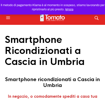
SMARTPHONE E TABLET RICONDIZIONATI
AL MIGLIOR
Il metodo di pagamento Klarna è al momento in sospeso, stiamo lavorando per
PREZZO DEL WEB!
ripristinarlo al più presto.
Ignora
Smartphone
Ricondizionati a
Cascia in Umbria
Smartphone ricondizionati a Cascia in
Umbria
In negozio, o comodamente spediti a casa tua