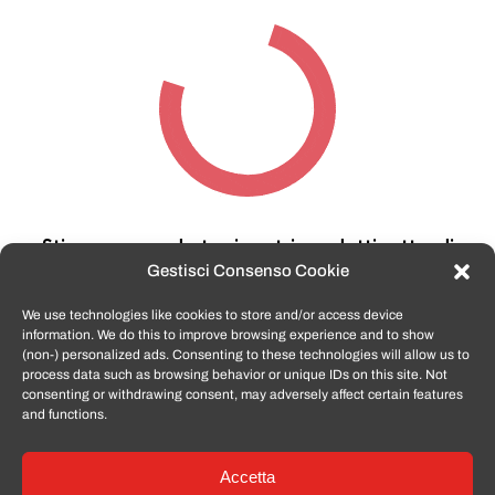
Stiamo cercando tra i nostri prodotti,
attendi
qualche secondo…
Gestisci Consenso Cookie
We use technologies like cookies to store and/or access device
information. We do this to improve browsing experience and to show
TomatoSmartphone.it
è lo shop n.1 in italia per
(non-) personalized ads. Consenting to these technologies will allow us to
smartphone ricondizionati garantiti e certificati
process data such as browsing behavior or unique IDs on this site. Not
di tutte le marche,
APPLE, SAMSUNG, HUAWEI,
consenting or withdrawing consent, may adversely affect certain features
ONEPLUS, XIAOMI e tanto altro
.
and functions.
Accetta