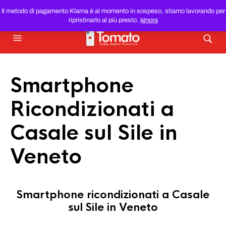
SMARTPHONE E TABLET RICONDIZIONATI
AL MIGLIOR
Il metodo di pagamento Klarna è al momento in sospeso, stiamo lavorando per
PREZZO DEL WEB!
ripristinarlo al più presto.
Ignora
Smartphone
Ricondizionati a
Casale sul Sile in
Veneto
Smartphone ricondizionati a Casale
sul Sile in Veneto