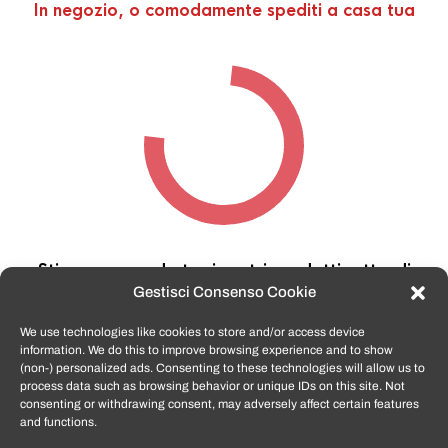
In negozio, o comodamente spediti a casa tua
Stiamo cercando tra i nostri prodotti,
attendi
qualche secondo…
Gestisci Consenso Cookie
We use technologies like cookies to store and/or access device
information. We do this to improve browsing experience and to show
TomatoSmartphone.it
è lo shop n.1 in italia per
(non-) personalized ads. Consenting to these technologies will allow us to
smartphone ricondizionati garantiti e certificati
process data such as browsing behavior or unique IDs on this site. Not
di tutte le marche,
APPLE, SAMSUNG, HUAWEI,
consenting or withdrawing consent, may adversely affect certain features
ONEPLUS, XIAOMI e tanto altro
.
and functions.