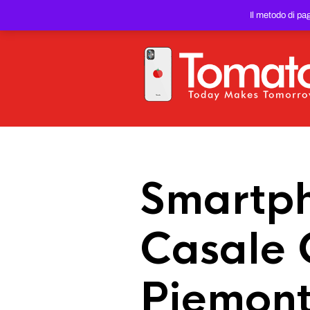
SMARTPHONE E TABLET RIC
Il metodo di pa
PREZZO DEL WEB!
Smartph
Casale 
Piemon