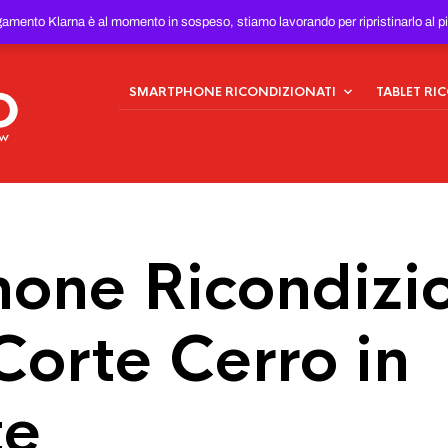
ONDIZIONATI
AL MIGLIOR
gamento Klarna è al momento in sospeso, stiamo lavorando per ripristinarlo al p
SMARTPHONE RICONDIZIONATI
TABLET RI
one Ricondizio
Corte Cerro in
te