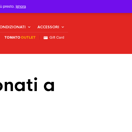
iù presto.
Ignora
CONDIZIONATI
ACCESSORI
TOMATO
OUTLET
Gift Card
nati a