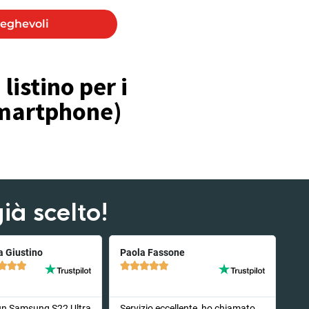
eghevoli
listino per i
 smartphone)
ià scelto!
a Giustino
Paola Fassone








un Samsung S22 Ultra
Servizio eccellente, ho chiamato