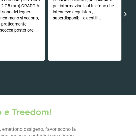
ogg
12 GB ram) GRADO A:
per informazioni sul telefono che
ecc
i sono dei leggeri
intendevo acquistare,
sma
e nemmeno si vedono,
superdisponibili e gentili...
sic
è praticamente
tel
a scocca posteriore
non
est
fun
pre
o e Treedom!
, emettono ossigeno, favoriscono la
 bene anche ai contadini che stiamo