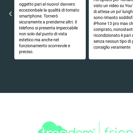
oggetto pari al nuovo! davvero
che
visto un video su You
eccezionbale la qualità di tomato
di attesa un po’ lung
smartphone. Tornerò
sono rimasto soddisf
sicuramente a prenderne altri. Il
iPhone 13 pro max c
telefono si presenta impeccabile
comprato, nonostant
non solo dal punto di vista
ricondizionato è pari
estetico ma anche nel
senza nessun tipo di 
funzionamento scorrevole e
consiglio veramente
preciso.