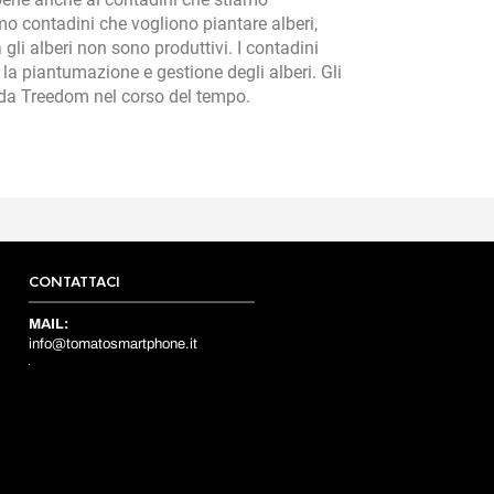
o contadini che vogliono piantare alberi,
gli alberi non sono produttivi. I contadini
a piantumazione e gestione degli alberi. Gli
i da Treedom nel corso del tempo.
CONTATTACI
MAIL:
info@tomatosmartphone.it