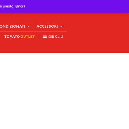
iù presto.
Ignora
CONDIZIONATI
ACCESSORI
TOMATO
OUTLET
Gift Card