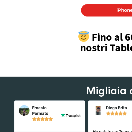
iPhone
Fino al 6
nostri Tabl
Migliaia 
Ernesto
Diego Brito
Parmato










to
Ho optato per Tomat