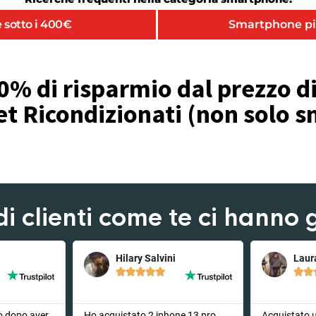
 sotto i 400€
Smartphone pi
0% di risparmio dal prezzo di 
et Ricondizionati (non solo
di clienti come te ci hanno g
Hilary Salvini
Laur







o dopo aver
Ho acquistato 2 iphone 13 pro ,
Acquistato 