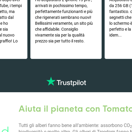
Tube, i tempi
arrivati in pochissimo tempo,
da 256 GB (
hetto, ma
perfettamente funzionanti e più
fantastico. c
atto dal
che rigenerati sembrano nuovi!
segnetti ch
he ho
Bellissimi veramente, un sito più
lo schermo 
e sia
che affidabile. Consiglio
perfetto e l
 al nuovo
vivamente sia per la qualità
idem...
graffio! Lo
prezzo sia per tutto il resto.
Aiuta il pianeta con Tomat
Tutti gli alberi fanno bene all’ambiente: assorbono CO
2
biodiversità e molto altro. Gli alberi di Treedom fanno