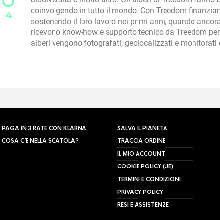
coinvolgendo in tutto il mondo. Con Treedom finanziam
sostenendo il loro lavoro nei primi anni, quando ancora 
ricevono know-how e supporto tecnico da Treedom per l
alberi vengono fotografati, geolocalizzati e monitorat
PAGA IN 3 RATE CON KLARNA
SALVA IL PIANETA
COSA C’È NELLA SCATOLA?
TRACCIA ORDINE
IL MIO ACCOUNT
COOKIE POLICY (UE)
TERMINI E CONDIZIONI
PRIVACY POLICY
RESI E ASSISTENZE