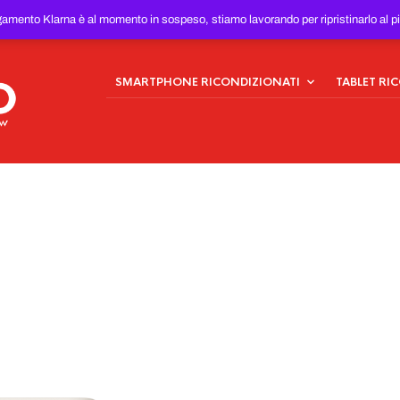
ONDIZIONATI
AL MIGLIOR
gamento Klarna è al momento in sospeso, stiamo lavorando per ripristinarlo al p
SMARTPHONE RICONDIZIONATI
TABLET RI