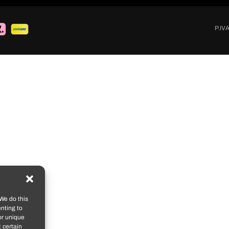
P.IV
We do this
nting to
or unique
 certain