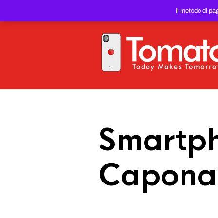
SMARTPHONE E TABLET RIC
Il metodo di pa
PREZZO DEL WEB!
Smartph
Capona