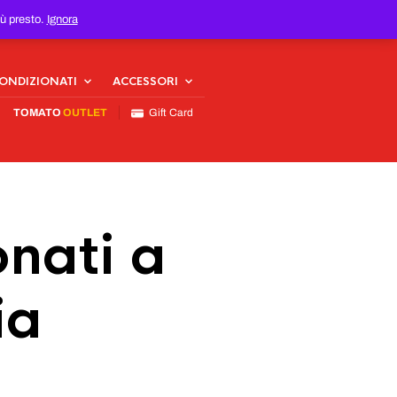
iù presto.
Ignora
CONDIZIONATI
ACCESSORI
TOMATO
OUTLET
Gift Card
nati a
ia