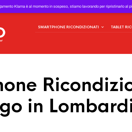
ONDIZIONATI
AL MIGLIOR
gamento Klarna è al momento in sospeso, stiamo lavorando per ripristinarlo al p
SMARTPHONE RICONDIZIONATI
TABLET RI
one Ricondizio
go in Lombard