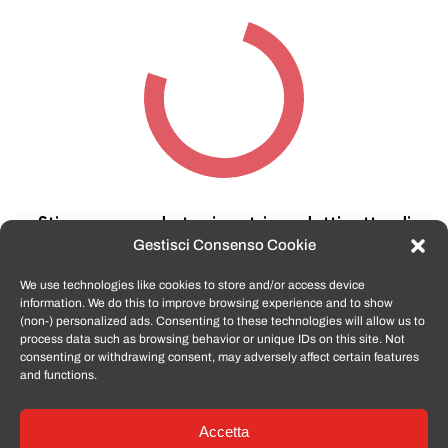
Stiamo cercando tra i nostri prodotti,
attendi
qualche secondo…
Gestisci Consenso Cookie
We use technologies like cookies to store and/or access device
information. We do this to improve browsing experience and to show
TomatoSmartphone.it
è lo shop n.1 in italia per
(non-) personalized ads. Consenting to these technologies will allow us to
smartphone ricondizionati garantiti e certificati
process data such as browsing behavior or unique IDs on this site. Not
di tutte le marche,
APPLE, SAMSUNG, HUAWEI,
consenting or withdrawing consent, may adversely affect certain features
ONEPLUS, XIAOMI e tanto altro
.
and functions.
Accetta