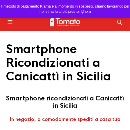
SMARTPHONE E TABLET RICONDIZIONATI
AL MIGLIOR
Il metodo di pagamento Klarna è al momento in sospeso, stiamo lavorando per
PREZZO DEL WEB!
ripristinarlo al più presto.
Ignora
Smartphone
Ricondizionati a
Canicattì in Sicilia
Smartphone ricondizionati a Canicattì
in Sicilia
In negozio, o comodamente spediti a casa tua