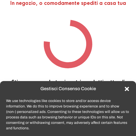
In negozio, o comodamente spediti a casa tua
Stiamo cercando tra i nostri prodotti,
attendi
qualche secondo…
Gestisci Consenso Cookie
We use technologies like cookies to store and/or access device
information. We do this to improve browsing experience and to show
TomatoSmartphone.it
è lo shop n.1 in italia per
(non-) personalized ads. Consenting to these technologies will allow us to
smartphone ricondizionati garantiti e certificati
process data such as browsing behavior or unique IDs on this site. Not
di tutte le marche,
APPLE, SAMSUNG, HUAWEI,
consenting or withdrawing consent, may adversely affect certain features
ONEPLUS, XIAOMI e tanto altro
.
and functions.