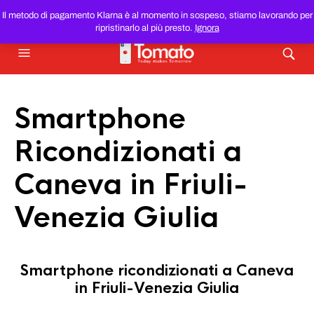
SMARTPHONE E TABLET RICONDIZIONATI
AL MIGLIOR
Il metodo di pagamento Klarna è al momento in sospeso, stiamo lavorando per
PREZZO DEL WEB!
ripristinarlo al più presto.
Ignora
Smartphone
Ricondizionati a
Caneva in Friuli-
Venezia Giulia
Smartphone ricondizionati a Caneva
in Friuli-Venezia Giulia