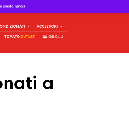
iù presto.
Ignora
CONDIZIONATI
ACCESSORI
TOMATO
OUTLET
Gift Card
nati a