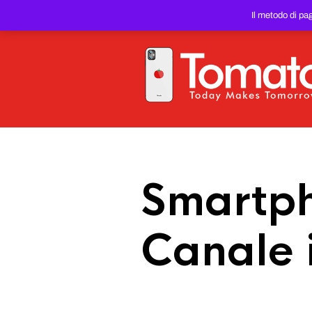
SMARTPHONE E TABLET RIC
Il metodo di pa
PREZZO DEL WEB!
Smartph
Canale 