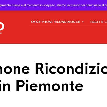
ONDIZIONATI
AL MIGLIOR
gamento Klarna è al momento in sospeso, stiamo lavorando per ripristinarlo al p
SMARTPHONE RICONDIZIONATI
TABLET RI
one Ricondizio
in Piemonte