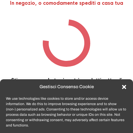
In negozio, o comodamente spediti a casa tua
Stiamo cercando tra i nostri prodotti,
attendi
qualche secondo…
Gestisci Consenso Cookie
We use technologies like cookies to store and/or access device
information. We do this to improve browsing experience and to show
TomatoSmartphone.it
è lo shop n.1 in italia per
(non-) personalized ads. Consenting to these technologies will allow us to
smartphone ricondizionati garantiti e certificati
process data such as browsing behavior or unique IDs on this site. Not
di tutte le marche,
APPLE, SAMSUNG, HUAWEI,
consenting or withdrawing consent, may adversely affect certain features
ONEPLUS, XIAOMI e tanto altro
.
and functions.