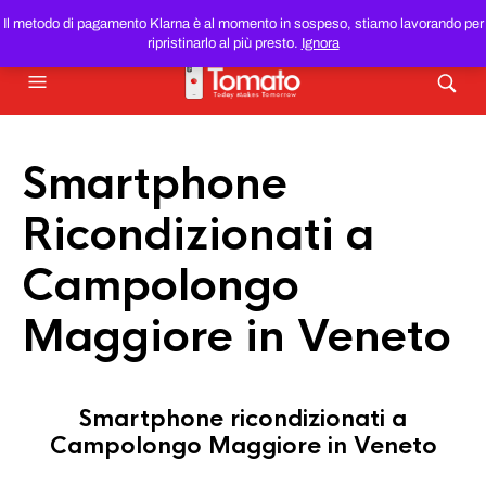
SMARTPHONE E TABLET RICONDIZIONATI
AL MIGLIOR
Il metodo di pagamento Klarna è al momento in sospeso, stiamo lavorando per
PREZZO DEL WEB!
ripristinarlo al più presto.
Ignora
Smartphone
Ricondizionati a
Campolongo
Maggiore in Veneto
Smartphone ricondizionati a
Campolongo Maggiore in Veneto