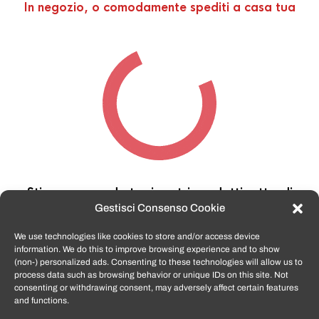
In negozio, o comodamente spediti a casa tua
Stiamo cercando tra i nostri prodotti,
attendi
qualche secondo…
Gestisci Consenso Cookie
We use technologies like cookies to store and/or access device
information. We do this to improve browsing experience and to show
TomatoSmartphone.it
è lo shop n.1 in italia per
(non-) personalized ads. Consenting to these technologies will allow us to
smartphone ricondizionati garantiti e certificati
process data such as browsing behavior or unique IDs on this site. Not
di tutte le marche,
APPLE, SAMSUNG, HUAWEI,
consenting or withdrawing consent, may adversely affect certain features
ONEPLUS, XIAOMI e tanto altro
.
and functions.