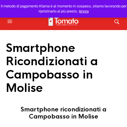
SMARTPHONE E TABLET RICONDIZIONATI
AL MIGLIOR
Il metodo di pagamento Klarna è al momento in sospeso, stiamo lavorando per
PREZZO DEL WEB!
ripristinarlo al più presto.
Ignora
Smartphone
Ricondizionati a
Campobasso in
Molise
Smartphone ricondizionati a
Campobasso in Molise