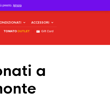
iù presto.
Ignora
CONDIZIONATI
ACCESSORI
TOMATO
OUTLET
Gift Card
nati a
monte