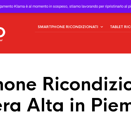
ONDIZIONATI
AL MIGLIOR
gamento Klarna è al momento in sospeso, stiamo lavorando per ripristinarlo al p
SMARTPHONE RICONDIZIONATI
TABLET RI
one Ricondizio
era Alta in Pie