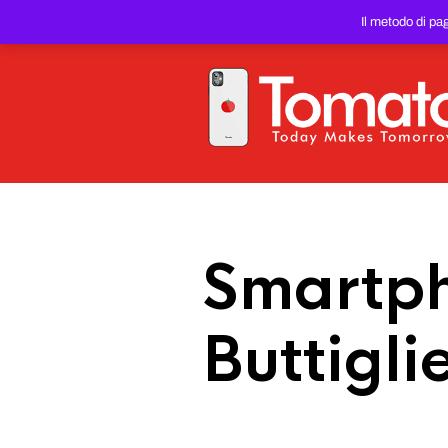
SMARTPHONE E TABLET RIC
Il metodo di pa
PREZZO DEL WEB!
Smartph
Buttigli