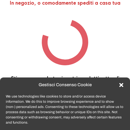
In negozio, o comodamente spediti a casa tua
Stiamo cercando tra i nostri prodotti,
attendi
qualche secondo…
Gestisci Consenso Cookie
We use technologies like cookies to store and/or access device
information. We do this to improve browsing experience and to show
TomatoSmartphone.it
è lo shop n.1 in italia per
(non-) personalized ads. Consenting to these technologies will allow us to
smartphone ricondizionati garantiti e certificati
process data such as browsing behavior or unique IDs on this site. Not
di tutte le marche,
APPLE, SAMSUNG, HUAWEI,
consenting or withdrawing consent, may adversely affect certain features
ONEPLUS, XIAOMI e tanto altro
.
and functions.