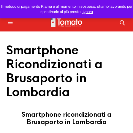
SMARTPHONE E TABLET RICONDIZIONATI
AL MIGLIOR
Il metodo di pagamento Klarna è al momento in sospeso, stiamo lavorando per
PREZZO DEL WEB!
ripristinarlo al più presto.
Ignora
Smartphone
Ricondizionati a
Brusaporto in
Lombardia
Smartphone ricondizionati a
Brusaporto in Lombardia