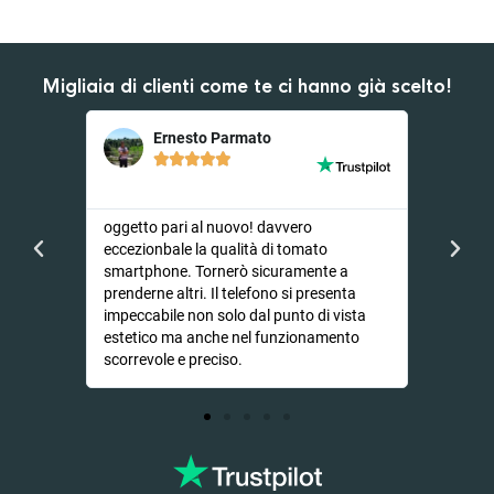
Migliaia di clienti come te ci hanno già scelto!
Ernesto Parmato
D





er
oggetto pari al nuovo! davvero
Ho opta
endevo
eccezionbale la qualità di tomato
video su
li...
smartphone. Tornerò sicuramente a
lunghett
prenderne altri. Il telefono si presenta
dal iPh
impeccabile non solo dal punto di vista
nonostan
estetico ma anche nel funzionamento
nuovo se
scorrevole e preciso.
consigl