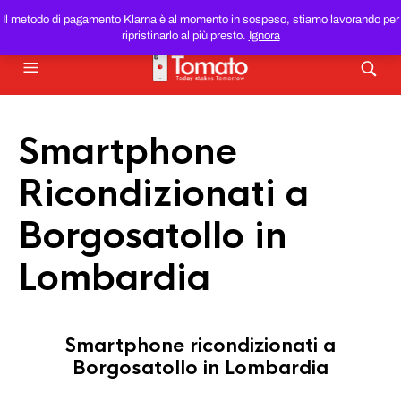
SMARTPHONE E TABLET RICONDIZIONATI
AL MIGLIOR
Il metodo di pagamento Klarna è al momento in sospeso, stiamo lavorando per
PREZZO DEL WEB!
ripristinarlo al più presto.
Ignora
Smartphone
Ricondizionati a
Borgosatollo in
Lombardia
Smartphone ricondizionati a
Borgosatollo in Lombardia