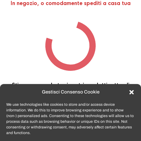
In negozio, o comodamente spediti a casa tua
Stiamo cercando tra i nostri prodotti,
attendi
qualche secondo…
Gestisci Consenso Cookie
We use technologies like cookies to store and/or access device
information. We do this to improve browsing experience and to show
TomatoSmartphone.it
è lo shop n.1 in italia per
(non-) personalized ads. Consenting to these technologies will allow us to
smartphone ricondizionati garantiti e certificati
process data such as browsing behavior or unique IDs on this site. Not
di tutte le marche,
APPLE, SAMSUNG, HUAWEI,
consenting or withdrawing consent, may adversely affect certain features
ONEPLUS, XIAOMI e tanto altro
.
and functions.