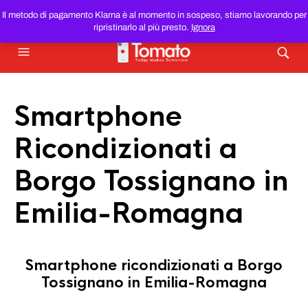
SMARTPHONE E TABLET RICONDIZIONATI
AL MIGLIOR
Il metodo di pagamento Klarna è al momento in sospeso, stiamo lavorando per
PREZZO DEL WEB!
ripristinarlo al più presto.
Ignora
Smartphone
Ricondizionati a
Borgo Tossignano in
Emilia-Romagna
Smartphone ricondizionati a Borgo
Tossignano in Emilia-Romagna