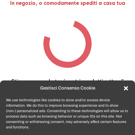
In negozio, o comodamente spediti a casa tua
Stiamo cercando tra i nostri prodotti,
attendi
qualche secondo…
Gestisci Consenso Cookie
We use technologies like cookies to store and/or access device
information. We do this to improve browsing experience and to show
TomatoSmartphone.it
è lo shop n.1 in italia per
(non-) personalized ads. Consenting to these technologies will allow us to
smartphone ricondizionati garantiti e certificati
process data such as browsing behavior or unique IDs on this site. Not
di tutte le marche,
APPLE, SAMSUNG, HUAWEI,
consenting or withdrawing consent, may adversely affect certain features
ONEPLUS, XIAOMI e tanto altro
.
and functions.