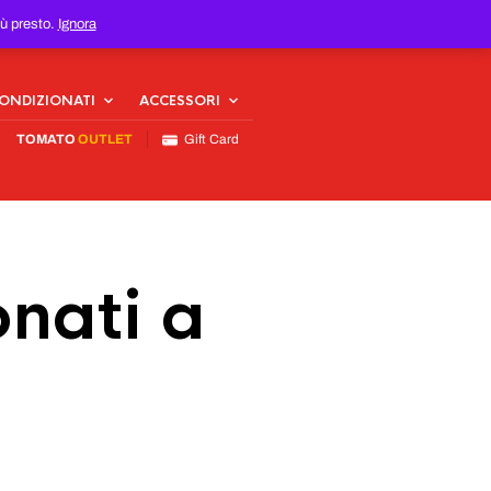
iù presto.
Ignora
CONDIZIONATI
ACCESSORI
TOMATO
OUTLET
Gift Card
nati a