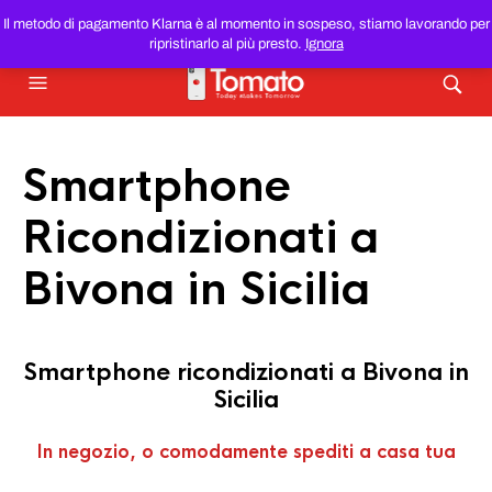
SMARTPHONE E TABLET RICONDIZIONATI
AL MIGLIOR
Il metodo di pagamento Klarna è al momento in sospeso, stiamo lavorando per
PREZZO DEL WEB!
ripristinarlo al più presto.
Ignora
Smartphone
Ricondizionati a
Bivona in Sicilia
Smartphone ricondizionati a Bivona in
Sicilia
In negozio, o comodamente spediti a casa tua