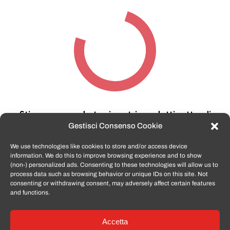
Stiamo cercando tra i nostri prodotti,
attendi
qualche secondo…
Gestisci Consenso Cookie
We use technologies like cookies to store and/or access device
information. We do this to improve browsing experience and to show
TomatoSmartphone.it
è lo shop n.1 in italia per
(non-) personalized ads. Consenting to these technologies will allow us to
smartphone ricondizionati garantiti e certificati
process data such as browsing behavior or unique IDs on this site. Not
di tutte le marche,
APPLE, SAMSUNG, HUAWEI,
consenting or withdrawing consent, may adversely affect certain features
ONEPLUS, XIAOMI e tanto altro
.
and functions.
Accetta