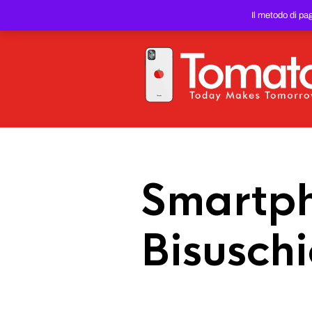
SMARTPHONE E TABLET RIC
Il metodo di pa
PREZZO DEL WEB!
Smartph
Bisusch