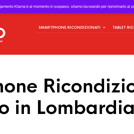
ONDIZIONATI
AL MIGLIOR
gamento Klarna è al momento in sospeso, stiamo lavorando per ripristinarlo al p
SMARTPHONE RICONDIZIONATI
TABLET RI
one Ricondizio
io in Lombardi