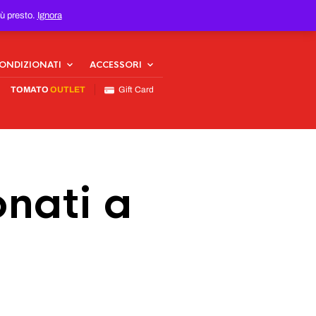
iù presto.
Ignora
CONDIZIONATI
ACCESSORI
TOMATO
OUTLET
Gift Card
nati a
a